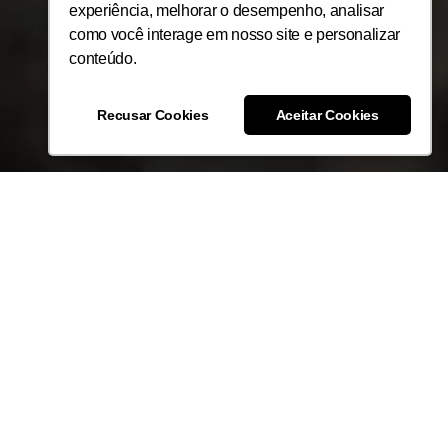
experiência, melhorar o desempenho, analisar
acordo com nossa
Política de
privacidade.
como você interage em nosso site e personalizar
conteúdo.
ESTOU DE ACORDO
Recusar Cookies
Aceitar Cookies