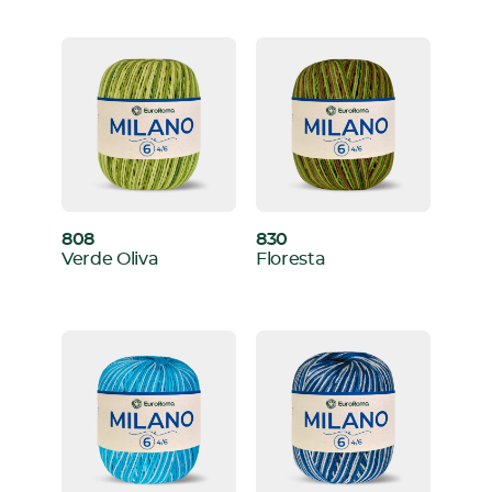
808
830
:
:
Verde Oliva
Floresta