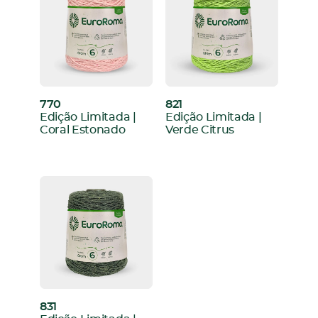
770
821
:
:
Edição Limitada |
Edição Limitada |
Coral Estonado
Verde Citrus
831