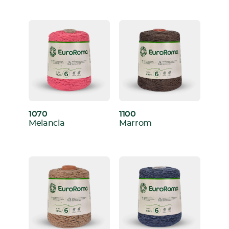
1070
1100
:
:
Melancia
Marrom