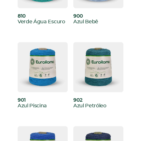
810
900
:
:
Verde Água Escuro
Azul Bebê
901
902
:
:
Azul Piscina
Azul Petróleo