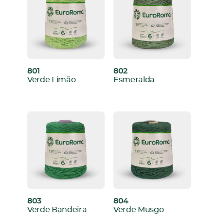
801
802
:
:
Verde Limão
Esmeralda
803
804
:
:
Verde Bandeira
Verde Musgo