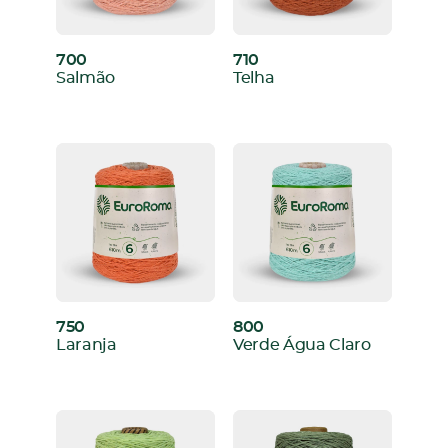
700
710
:
:
Salmão
Telha
750
800
:
:
Laranja
Verde Água Claro