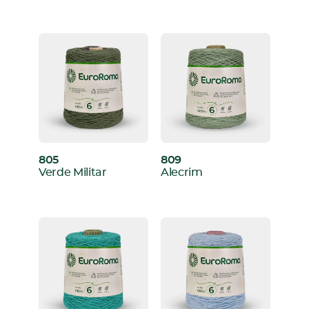
805
809
:
:
Verde Militar
Alecrim