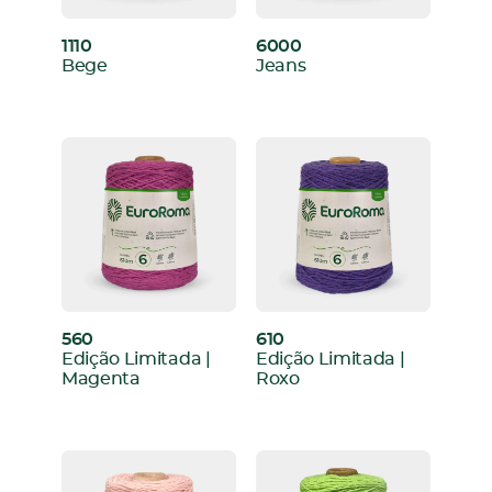
1110
6000
:
:
Bege
Jeans
560
610
:
:
Edição Limitada |
Edição Limitada |
Magenta
Roxo