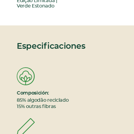
:
Edição Limitada |
Verde Estonado
Especificaciones
Composición:
85% algodão reciclado
15% outras fibras