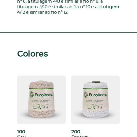
nº 6, a titulagem 4/8 é similar a fio nº 8, a
titulagem 4/10 é similar ao fio nº 10 e a titulagem
4/12 é similar ao fio nº 12.
Colores
100
200
:
: